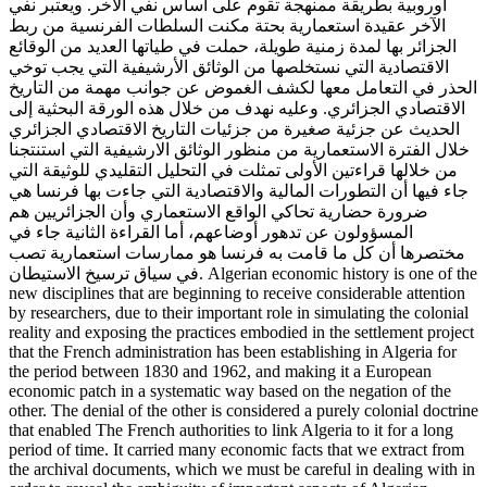
اوروبية بطريقة ممنهجة تقوم على أساس نفي الآخر. ويعتبر نفي
الآخر عقيدة استعمارية بحتة مكنت السلطات الفرنسية من ربط
الجزائر بها لمدة زمنية طويلة، حملت في طياتها العديد من الوقائع
الاقتصادية التي نستخلصها من الوثائق الأرشيفية التي يجب توخي
الحذر في التعامل معها لكشف الغموض عن جوانب مهمة من التاريخ
الاقتصادي الجزائري. وعليه نهدف من خلال هذه الورقة البحثية إلى
الحديث عن جزئية صغيرة من جزئيات التاريخ الاقتصادي الجزائري
خلال الفترة الاستعمارية من منظور الوثائق الارشيفية التي استنتجنا
من خلالها قراءتين الأولى تمثلت في التحليل التقليدي للوثيقة التي
جاء فيها أن التطورات المالية والاقتصادية التي جاءت بها فرنسا هي
ضرورة حضارية تحاكي الواقع الاستعماري وأن الجزائريين هم
المسؤولون عن تدهور أوضاعهم، أما القراءة الثانية جاء في
مختصرها أن كل ما قامت به فرنسا هو ممارسات استعمارية تصب
في سياق ترسيخ الاستيطان. Algerian economic history is one of the
new disciplines that are beginning to receive considerable attention
by researchers, due to their important role in simulating the colonial
reality and exposing the practices embodied in the settlement project
that the French administration has been establishing in Algeria for
the period between 1830 and 1962, and making it a European
economic patch in a systematic way based on the negation of the
other. The denial of the other is considered a purely colonial doctrine
that enabled The French authorities to link Algeria to it for a long
period of time. It carried many economic facts that we extract from
the archival documents, which we must be careful in dealing with in