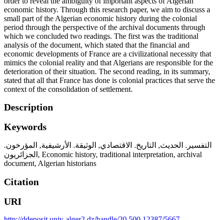
order to reveal the ambiguity of important aspects of Algerian
economic history. Through this research paper, we aim to discuss a
small part of the Algerian economic history during the colonial
period through the perspective of the archival documents through
which we concluded two readings. The first was the traditional
analysis of the document, which stated that the financial and
economic developments of France are a civilizational necessity that
mimics the colonial reality and that Algerians are responsible for the
deterioration of their situation. The second reading, in its summary,
stated that all that France has done is colonial practices that serve the
context of the consolidation of settlement.
Description
Keywords
المؤرخون.
,
الوثيقة. الأرشيفية
,
التاريخ. الاقتصادي
,
التفسير. الحديث
الجزائريون
,
Economic history
,
traditional interpretation
,
archival
document
,
Algerian historians
Citation
URI
http://ddeposit.univ-alger2.dz/handle/20.500.12387/5667