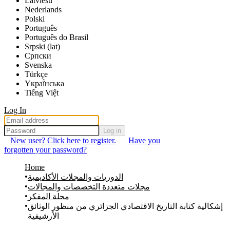
Latviešu
Nederlands
Polski
Português
Português do Brasil
Srpski (lat)
Српски
Svenska
Türkçe
Yкраї́нська
Tiếng Việt
Log In
Log in
New user? Click here to register.
Have you
forgotten your password?
Home
الدوريات والمجلات الأكاديمية
مجلات متعددة التخصصات والمجالات
مجلة المفكر
إشكالية كتابة التاريخ الاقتصادي الجزائري من منظور الوثائق
الأرشيفية