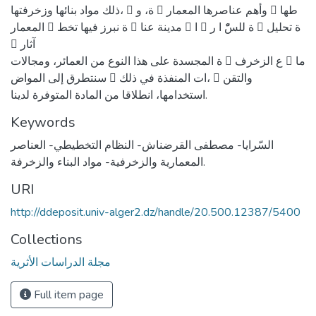
ذلك مواد بنائها وزخرفتها، 􀈞 ة، و 􀈄 وأهم عناصرها المعمار 􀈑 طها
المعمار 􀇽 ة نبرز فیها تخط 􀇼 مدینة عنا 􀇼 ا 􀇽 ة للسّْ ا ر 􀇽 ة تحلیل
􀈄 آثار
ة المجسدة على هذا النوع من العمائر، ومجالات 􀇽 ع الزخرف 􀇽 ما
سنتطرق إلى المواض 􀈞 ات المنفذة في ذلك، 􀇽 والتقن
استخدامها، انطلاقا من المادة المتوفرة لدینا.
Keywords
السّرایا- مصطفى القرضناش- النظام التخطیطي- العناصر
المعماریة والزخرفیة- مواد البناء والزخرفة.
URI
http://ddeposit.univ-alger2.dz/handle/20.500.12387/5400
Collections
مجلة الدراسات الأثرية
Full item page