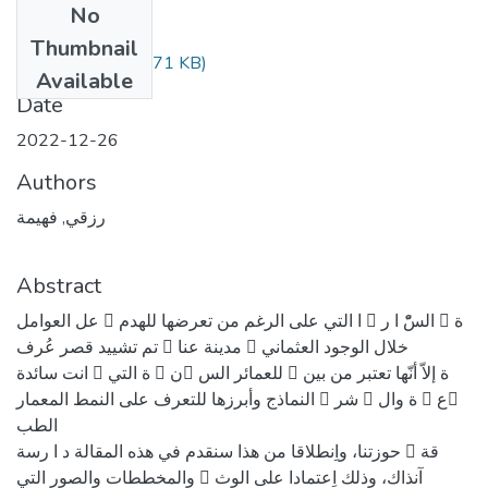
No
Files
Thumbnail
(556.71 KB)
12رزقي.pdf
Available
Date
2022-12-26
Authors
رزقي, فهيمة
Abstract
عل العوامل 􀇼 ا التي على الرغم من تعرضها للهدم 􀇽 السّْ ا ر 􀇼 ة
تم تشیید قصر عُرف 􀇼 مدینة عنا 􀇼 خلال الوجود العثماني
انت سائدة 􀈞 ة التي 􀇽 ن􀈞 للعمائر الس 􀈑 ة إلاّ أنّها تعتبر من بین
النماذج وأبرزها للتعرف على النمط المعمار 􀈄 شر 􀇼 ة وال 􀇽 ع􀇽
الطب
حوزتنا، واِنطلاقا من هذا سنقدم في هذه المقالة د ا رسة 􀇼 قة
والمخططات والصور التي 􀇽 آنذاك، وذلك اِعتمادا على الوث