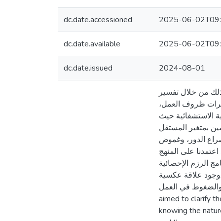
dc.date.accessioned
2025-06-02T09:
dc.date.available
2025-06-02T09:
dc.date.issued
2024-08-01
ذلك من خلال تفسير
 مؤشرات ظروف العمل
ة الاستشفائية حيث
ربعة أبعاد بعدين خاصين بمتغير المستقل
ير الضغوط العمل (صراع الدور، وغموض
على عينة عشوائية بسيطة مكونة من (50) ممرض، ولقد اعتمدنا على المنهج
ى برنامج الرزم الإحصائية
 _وجود علاقة عكسية
ال والضغوط في العمل
aimed to clarify t
knowing the nature