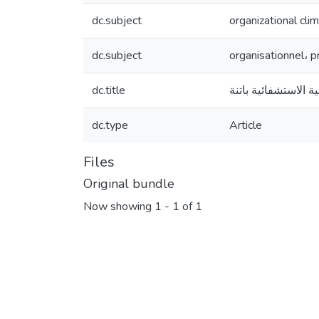
dc.subject
organizational clim
dc.subject
organisationnel، p
dc.title
الاستشفائية باتنة
dc.type
Article
Files
Original bundle
Now showing
1 - 1 of 1