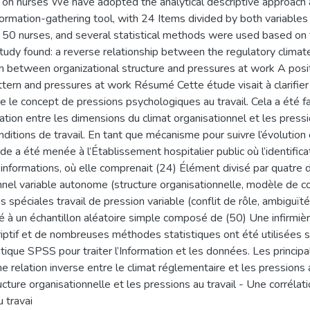
 on nurses We have adopted the analytical descriptive approach a
ormation-gathering tool, with 24 Items divided by both variables
50 nurses, and several statistical methods were used based on 
udy found: a reverse relationship between the regulatory climat
on between organizational structure and pressures at work A posi
ern and pressures at work Résumé Cette étude visait à clarifier 
 le concept de pressions psychologiques au travail. Cela a été fa
lation entre les dimensions du climat organisationnel et les pressio
nditions de travail. En tant que mécanisme pour suivre l’évolutio
ude a été menée à l’Établissement hospitalier public où l’identif
d’informations, où elle comprenait (24) Élément divisé par quatr
nnel variable autonome (structure organisationnelle, modèle de c
 spéciales travail de pression variable (conflit de rôle, ambiguït
qué à un échantillon aléatoire simple composé de (50) Une infirm
criptif et de nombreuses méthodes statistiques ont été utilisées
tique SPSS pour traiter l’Information et les données. Les principa
ne relation inverse entre le climat réglementaire et les pressions 
ucture organisationnelle et les pressions au travail - Une corrélati
u travai