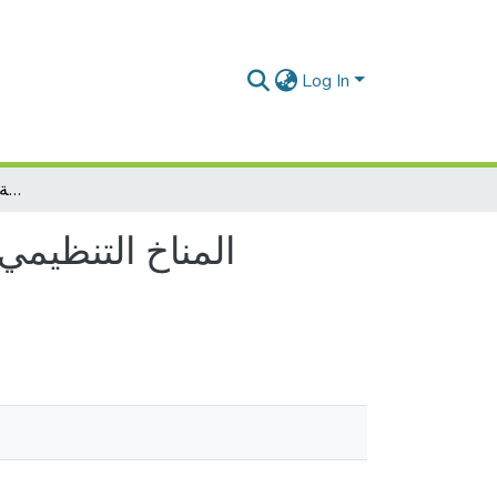
Log In
المناخ التنظيمي وعلاقته بالضغوط في العمل :دراسة ميدانية على عينة من الممرضين بالمؤسسة العمومية الاستشفائية باتنة
المناخ التنظيمي