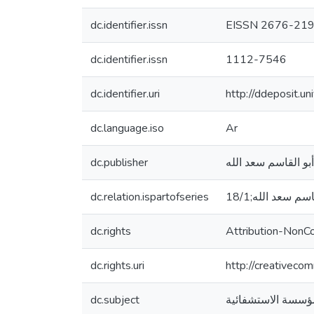
dc.identifier.issn
EISSN 2676-21
dc.identifier.issn
1112-7546
dc.identifier.uri
http://ddeposit.
dc.language.iso
Ar
dc.publisher
dc.relation.ispartofseries
dc.rights
Attribution-NonC
dc.rights.uri
http://creativeco
dc.subject