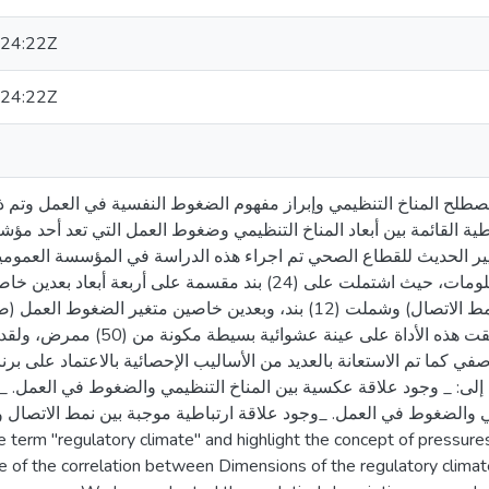
24:22Z
24:22Z
لح المناخ التنظيمي وإبراز مفهوم الضغوط النفسية في العمل وتم 
باطية القائمة بين أبعاد المناخ التنظيمي وضغوط العمل التي تعد أحد
يير الحديث للقطاع الصحي تم اجراء هذه الدراسة في المؤسسة العمومي
تم تطوير الاستبانة كأداة لجمع المعلومات، حيث اشتملت على (24) بند مقسمة على أ
المناخ التنظيمي (الهيكل التنظيمي، نمط الاتصال) وشملت (12) بند، وبعدين خاصين متغ
الدور ) وشمل أيضا على (12) بند، وطبقت هذه الأداة 
الوصفي كما تم الاستعانة بالعديد من الأساليب الإحصائية بالاعتماد عل SPSS لجة المعلومات
سة إلى: _ وجود علاقة عكسية بين المناخ التنظيمي والضغوط في العمل.
ل التنظيمي والضغوط في العمل. _وجود علاقة ارتباطية موجبة بين نمط الاتص
he term "regulatory climate" and highlight the concept of pressure
 of the correlation between Dimensions of the regulatory climate 