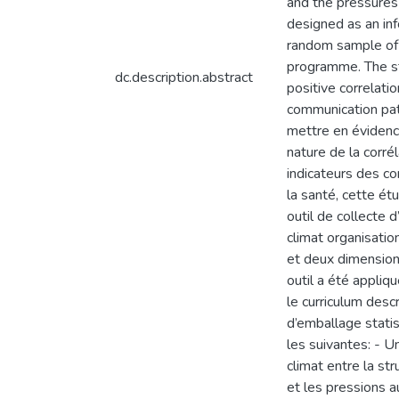
and the pressures
designed as an inf
random sample of 
programme. The st
dc.description.abstract
positive correlati
communication patt
mettre en évidence
nature de la corré
indicateurs des co
la santé, cette ét
outil de collecte 
climat organisatio
et deux dimensions
outil a été appli
le curriculum des
d’emballage statis
les suivantes: - U
climat entre la str
et les pressions a