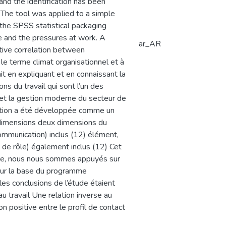
nd the identification has been
 The tool was applied to a simple
the SPSS statistical packaging
e and the pressures at work. A
ar_AR
tive correlation between
le terme climat organisationnel et à
it en expliquant et en connaissant la
ns du travail qui sont l’un des
n et la gestion moderne du secteur de
ication a été développée comme un
e dimensions deux dimensions du
ommunication) inclus (12) élément,
é de rôle) également inclus (12) Cet
ière, nous nous sommes appuyés sur
 sur la base du programme
les conclusions de l’étude étaient
au travail Une relation inverse au
on positive entre le profil de contact