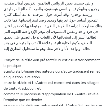
والتي جسدها بعض الروائيين العالمين الغربيين أمثال بيكيت،
وجرين، ونابوكوف، ونانسي هوستون، والعرب كصالح القرماردي
ورشيد بوجدرة. وقد أثيرت حول الترجمة الذاتية أسئلة كثيرة
تتمحور أساسا حول تعريفها ومدى رصد استراتيجياتها. كما كانت
هناك محاولات لدراسة الظواهر اللغوية المرتبطة بها كحضور لغتين
في فرد واحد وبنفس المستوى، أي توفر الإزدواجية اللغوية التي
لطالما أشير إلى استحالتها لأن اللغات تدخل الضيم على بعضها
البعض، وكونها كتابة ثانية، وعلاقة الكاتب بالمترجم في هذه
الحالة، وتواجد الأنا والآخر معا، وهو ما سنحاول التطرق إليه.
L’objet de la réflexion présentée ici est d’illustrer comment
la pratique
scripturale bilingue des auteurs qui s’auto-traduisent remet
en question la relation
entre le «Moi» et l’ «Autre» qui coexistent dans les sillages
de l’auto-traduction, et
comment le processus d’appropriation de l’ «Autre» révèle
l’emprise que ce dernier
exerce sur le «Même», autrement dit ; l’Autre finit par habiter