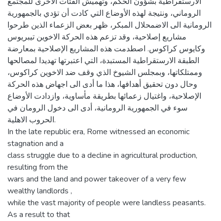
الأرستقراطية بشؤون الحكم، وتهميش الفئات الأخرى للمجتمع
الروماني، ونتيجة لهذه الأوضاع التي كادت أن تؤدي بالجمهورية
الرومانية الى الاضمحلال المبكر، ظهر بعض الزعماء الذين طرحوا
مشاريع إصلاحية، وقد تزعم هذه الحركة الاخوين تيبريوس
وكايوس كراكوس. اصطدمت هذه المشاريع الإصلاحية بمعارضة
الطبقة الارستقراطية المستبدة، التي اعتبرتها تهديدا لمصالحها
وممتلكاتها، وبمجلس الشيوخ الذي وقف ضد الاخوين كراكوس،
وحال دون تحقيق أهدافها، هذا ما أدى الى اجهاض هذه الحركة
الإصلاحية، واغتيال زعمائها بطريقة مأساوية، وازدادت الأوضاع
سوء في الجمهورية الرومانية، أدى الى دخول الرومان في
الحروب الاهلية.
In the late republic era, Rome witnessed an economic
stagnation and a
class struggle due to a decline in agricultural production,
resulting from the
wars and the land and power takeover of a very few
wealthy landlords ,
while the vast majority of people were landless peasants.
As a result to that