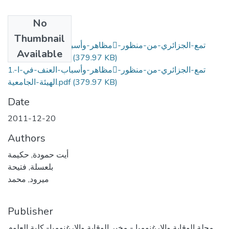
No
Files
Thumbnail
1.-مظاهر-وأسباب-العنف-في-اتمع-الجزائري-من-منظور-
Available
(379.97 KB)
الهيئة-الجامعية.pdf
1.-مظاهر-وأسباب-العنف-في-اتمع-الجزائري-من-منظور-
(379.97 KB)
الهيئة-الجامعية.pdf
Date
2011-12-20
Authors
أيت حمودة, حكيمة
بلعسلة, فتيحة
ميرود, محمد
Publisher
مجلة الوقاية والارغنوميا - مخبر الوقاية والارغنوميا- كلية العلوم