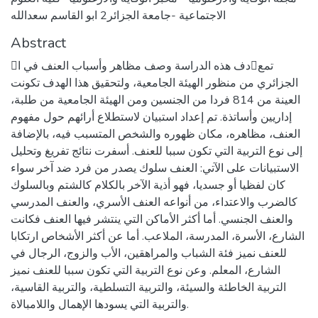
الاجتماعية -جامعة الجزائر2 ابو القاسم سعدالله
Abstract
دف هذه الدراسة وصف مظاهر وأسباب العنف في اتمع
الجزائري من منظور الهيئة الجامعية، ولتحقيق هذا الهدف تكونت
العينة من 814 فردا من الجنسين ومن الهيئة الجامعية من طلبة،
إداريين وأساتذة. تم إعداد استبيان لاستطلاع أرائهم حول مفهوم
العنف، مظاهره، مكان ظهوره والشخص المتسبب فيه، بالإضافة
إلى نوع التربية التي تكون سببا للعنف. أسفرت نتائج تفريغ وتحليل
الاستبيانات على الآتي: العنف سلوك يصدر من فرد ضد آخر سواء
كان لفظيا أو جسديا، فهو أذية الآخر بالكلام كالشتم وبالسلوك
كالضرب والاعتداء، من أنواعه العنف الأسري، والعنف المدرسي
والعنف الجنسي. أما أكثر الأماكن التي ينتشر فيها العنف فكانت
الشارع، الأسرة، المدرسة، الملاعب. أما عن أكثر الأشخاص ارتكابا
للعنف نميز فئة الشباب والمراهقين، الأب والزوج، الرجال في
الشارع، المعلم. وعن نوع التربية التي تكون سببا للعنف نميز
التربية الخاطئة والسيئة، والتربية التسلطية، والتربية القاسية،
والتربية التي يسودها الإهمال واللامبالاة.