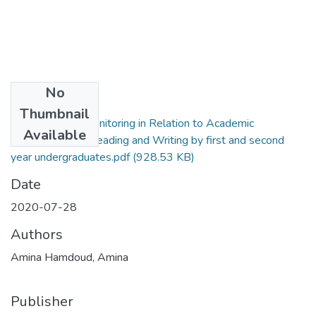
No
Files
Thumbnail
Metacognitive Monitoring in Relation to Academic
Available
Achievement in Reading and Writing by first and second
year undergraduates.pdf
(928.53 KB)
Date
2020-07-28
Authors
Amina Hamdoud, Amina
Publisher