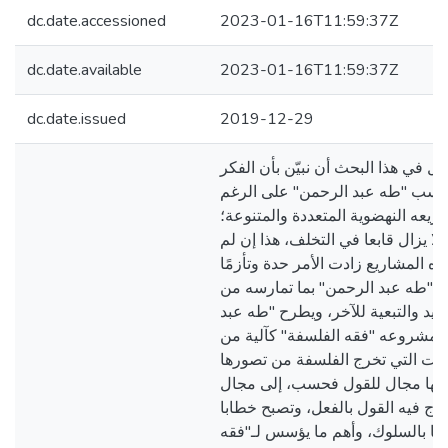
dc.date.accessioned
2023-01-16T11:59:37Z
dc.date.available
2023-01-16T11:59:37Z
dc.date.issued
2019-12-29
ول في هذا البحث أن نبيّن بأن الفكر
حسب "طه عبد الرحمن" على الرغم
يعه النهضوية المتعددة والمتنوعة؛
نه لا يزال قابعا في التخلف، هذا إن لم
ذه المشاريع زادت الأمر حدة وتأزمًا
"طه عبد الرحمن" بما تمارسه من
قليد والتبعية للآخر، ويطرح "طه عبد
 مشروعه "فقه الفلسفة" كآلية من
ليات التي تخرج الفلسفة من تصورها
بأنها مجال للقول فحسب، إلى مجال
تزج فيه القول بالفعل، وتصبح خطابا
ا بالسلوك، وأهم ما يؤسس لـ"فقه