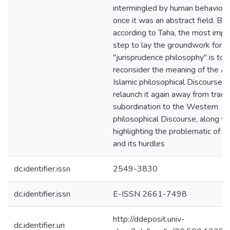
intermingled by human behavior, 
once it was an abstract field. Be
according to Taha, the most impo
step to lay the groundwork for
"jurisprudence philosophy" is to
reconsider the meaning of the A
Islamic philosophical Discourse, 
relaunch it again away from tradi
subordination to the Western
philosophical Discourse, along wi
highlighting the problematic of cr
and its hurdles
dc.identifier.issn
2549-3830
dc.identifier.issn
E-ISSN 2661-7498
http://ddeposit.univ-
dc.identifier.uri