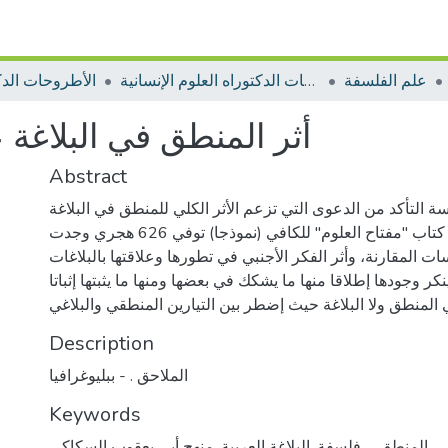
علم الفلسفة
الأطروحات الدكتوراه العلوم الإنسانية
الأطروحات الدك
أثر المنطق في البلاغة
Abstract
سة التأكد من الدعوى التي تزعم الأثر الكلي للمنطق في البلاغة
العربية من خلال كتاب "مفتاح العلوم" للكافي (نموذجا) توفي 626 هجري وجدت
ات المقارنة، وأثر الفكر الأجنبي في تطورها وعلاقتها بالبلاغات
ينكر وجودها إطلاقا منها ما يشكك في بعضها ومنها ما يثبتها إثباتا
Description
الملاحق . - ببليوغرافيا
Keywords
المنطق ــ فلسفة
,
البلاغة العربية
,
منهج أبي يعقوب السكاكي