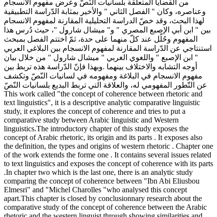
من القضايا المتعلقة بلسانيات النّصّ وعرض مفهوم الانسجام
وعناصره، وكان " الفصل الثاني " والأخير بمثابة الدّراسة التطبيقية
لهذا البحث، وقد خصّ الدراسة التحليلية المقارنة لمفهوم الانسجام
بين " ابن أبي الإصبع المصري " و" ميشال شارول "، حيث دُرس هذا
المفهوم وحُلّل عند كلّ منهما على حدة، ثمّ اُختتم الفصل بمبحث
استنتاجي عن الدّراسة المقارنة لمفهوم الانسجام بين البلاغي العربي
" ابن الإصبع " واللغوي الغربي " ميشال شارول " من خلال بيان
أوجه التشابه والاختلاف بينهما .وبهذا فإنّ الدّراسة هذه تربط بين
مفهوم الانسجام في البلاغة ومفهومه في لسانيات النّصّ وتكشف
عن التّطور المفهومي له، والعلاقة التي تربط البديع بلسانيات النّصّ
This work called "the concept of coherence between rhetoric and
text linguistics", it is a descriptive analytic comparative linguistic
study, it explores the concept of coherence and tries to put a
comparative study between Arabic linguistic and Western
linguistics.The introductory chapter of this study exposes the
concept of Arabic rhetoric, its origin and its parts . It exposes also
the definition, the types and origins of western rhetoric . Chapter one
of the work extends the forme one . It contains several issues related
to text linguistics and exposes the concept of coherence with its parts
.In chapter two which is the last one, there is an analytic study
comparing the concept of coherence between "Ibn Abi Eliusbou
Elmesri" and "Michel Charolles "who analysed this concept
apart.This chapter is closed by conclusionnary research about the
comparative study of the concept of coherence between the Arabic
rhetoric and the western linguist through showing similarities and