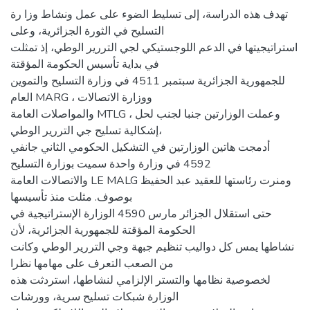
تهدف هذه الدراسة، إلى تسليط الضوء على عمل ونشاط وزا رة
التسليح في الثورة الجزائرية، وعلى
استراتيجيتها في الدعم اللوجستيكي لجي التررير الوطي، إذ تمثلت
في بداية تأسيس الحكومة المؤقتة
للجمهورية الجزائرية سبتمبر 4511 في وزارة التسليح والتموين
العام MARG ، ووزارة الاتصالات
والمواصلات العامة MTLG ، وعملت الوزارتين جنبا لجنب لحل
إشكالية تسليح جي التررير الوطي،
أدمجت هاتين الوزارتين في التشكيل الحكومي الثاني جانفي
4592 في وزارة واحدة سميت بوزارة التسليح
والاتصالات العامة LE MALG ومنرت رئاستها للعقيد عبد الحفيظ
بوصوف. مثلت منذ تأسيسها
حتى استقلال الجزائر مارس 4590 الوزارة الإستراتيجية في
الحكومة المؤقتة للجمهورية الجزائرية، لأن
نشاطها يمس كل دواليب تنظيم جبهة وجي التررير الوطي وكانت
من الصعب التعرف على مهامها نظرا
لخصوصية نظامها والتستر الإلزامي لنشاطها، استردثت هذه
الوزارة شبكات تسليح سرية، وورشات