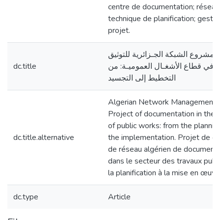
centre de documentation; réseau
technique de planification; gesti
projet.
ة مشروع الشبكة الجـزائرية للتوثيق
dc.title
في قطاع الأشغـال العموميـة: من
التخطيط إلى التجسيد
Algerian Network Management
Project of documentation in the 
of public works: from the plannin
dc.title.alternative
the implementation. Projet de g
de réseau algérien de documenta
dans le secteur des travaux publi
la planification à la mise en œuvr
dc.type
Article