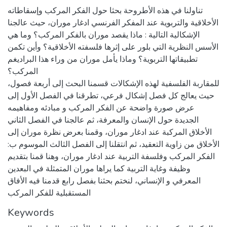
تناولنا في هذه الأطروحة بحثا حول الفكر المركب وإسقاطاته
الأخلاقية والتربوية عند المفكر الفرنسي ادغار موران، حيث عالجنا
الإشكالية التالية : ماذا يقصد موران بالفكر المركب؟ وما هي
الأسس النظرية التي بلور على إثرها فلسفته الأخلاقية؟ وأين تكمن
تطبيقاتها التربوية؟ وماذا يأمل موران من وراء هذا البراديغم
المركب؟
للمقاربة الفلسفية لهذه الإشكالات قسمنا البحث إلى أربعة فصول،
حيث يعالج كل فصل إشكال فرعي، تطرقنا في الفصل الأول إلى
عرض صورة واضحة عن الفكر المركب و مبادئه ومفاهيمه
الجديدة حول الإنسان والمعرفة، ثم عالجنا في الفصل الثاني
الأخلاق المركبة عند ادغار موران، وقمنا بعرض نظرة موران إلى
الأخلاق من زاوية التعقيد، ثم انتقلنا إلى الفصل الثالث الموسوم ب:
الفكر المركب وفلسفة التربية عند ادغار موران، وهنا قمنا بتقديم
وظيفة وغاية التربية كما يراها موران المتمثلة في البعدين
المعرفي و الإنساني، لنختم بحثنا بفصل رابع قدمنا فيه الأفاق
المستقبلية للفكر المركب
Keywords