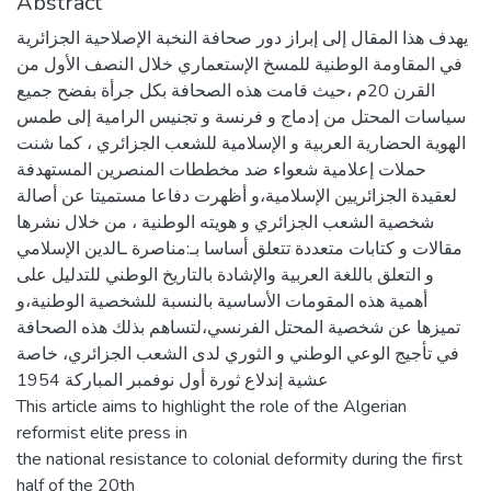
Abstract
يهدف هذا المقال إلى إبراز دور صحافة النخبة الإصلاحية الجزائرية
في المقاومة الوطنية للمسخ الإستعماري خلال النصف الأول من
القرن 20م ،حيث قامت هذه الصحافة بكل جرأة بفضح جميع
سياسات المحتل من إدماج و فرنسة و تجنيس الرامية إلى طمس
الهوية الحضارية العربية و الإسلامية للشعب الجزائري ، كما شنت
حملات إعلامية شعواء ضد مخططات المنصرين المستهدفة
لعقيدة الجزائريين الإسلامية،و أظهرت دفاعا مستميتا عن أصالة
شخصية الشعب الجزائري و هويته الوطنية ، من خلال نشرها
مقالات و كتابات متعددة تتعلق أساسا بـ:مناصرة ـالدين الإسلامي
و التعلق باللغة العربية والإشادة بالتاريخ الوطني للتدليل على
أهمية هذه المقومات الأساسية بالنسبة للشخصية الوطنية،و
تميزها عن شخصية المحتل الفرنسي،لتساهم بذلك هذه الصحافة
في تأجيج الوعي الوطني و الثوري لدى الشعب الجزائري، خاصة
عشية إندلاع ثورة أول نوفمبر المباركة 1954
This article aims to highlight the role of the Algerian
reformist elite press in
the national resistance to colonial deformity during the first
half of the 20th