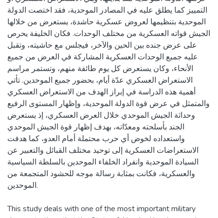
التمييز كما يطلق عليه في المصادر الموحدية، فقد اختصت الدولة
الموحدية بتنظيمها لعروض عسكرية حاشدة، يستعرض من خلالها
الجيش قواته العسكرية من مختلف الوحدات. فكان الخليفة يحرص
على عرض جنده بين الحين والآخر، فيجلس مع حاشيته، وتقبل
عليه جميع الوحدات العسكرية المشاركة في العرض من جميع
الأنحاء، وكان يستعرض كل يوم طائفة منهم، وتستمر مراسم
الاستعراض العسكري عدّة أيام، بحضور جميع الموحدين. تأتي
أهمية هذه الدراسة في إبراز الهدف من الاستعراض العسكري
والمتمثل في عرض قوة الدولة الموحدية، وإظهار المستوى الرفيع
وحداثة الجيش الموحدي خلال العرض العسكري، إذ يستعرض
الجند بأسلحته ومعدّاته، بهدف إظهار قوة الجيش الموحدي
واستعداده لخوض أي حرب محتملة أمام العدو، كما هدفت
الاستعراضات العسكرية إلى توحيد مختلف القبائل والتعبير عن
السيادة الموحدية وانفراد الخلفاء الموحدين بالسلطة السياسية
والعسكرية، فكانت بمثابة رسالة موجه للحشود المتجمعة من
الموحدين.
This study deals with one of the most important military