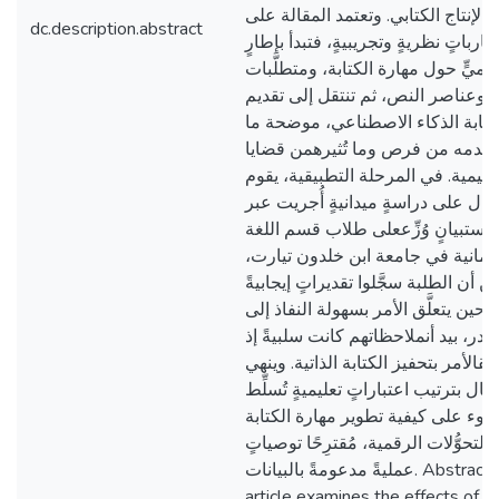
الإنتاج الكتابي. وتعتمد المقالة على
dc.description.abstract
قارباتٍ نظريةٍ وتجريبيةٍ، فتبدأ بإطارٍ
يميٍّ حول مهارة الكتابة، ومتطلَّبات
ة،وعناصر النص، ثم تنتقل إلى تقديم
كتابة الذكاء الاصطناعي، موضحة ما
تقدمه من فرص وما تُثيرهمن قضايا
عليمية. في المرحلة التطبيقية، يقوم
قال على دراسةٍ ميدانيةٍ أُجريت عبر
استبيانٍ وُزِّععلى طلاب قسم اللغة
لألمانية في جامعة ابن خلدون تيارت
يَّن أن الطلبة سجَّلوا تقديراتٍ إيجابيةً
ة حين يتعلَّق الأمر بسهولة النفاذ إلى
ادر، بيد أنملاحظاتهم كانت سلبيةً إذ
لَّقالأمر بتحفيز الكتابة الذاتية. وينهي
قال بترتيب اعتباراتٍ تعليميةٍ تُسلِّط
ضوء على كيفية تطوير مهارة الكتابة
لتحوُّلات الرقمية، مُقترِحًا توصياتٍ
عمليةً مدعومةً بالبيانات. Abstract : This
article examines the effects of u