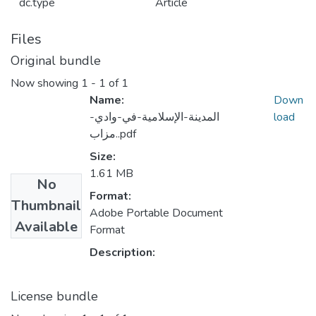
dc.type
Article
Files
Original bundle
Now showing
1 - 1 of 1
Name:
Down
المدينة-الإسلامية-في-وادي-
load
مزاب..pdf
Size:
1.61 MB
No
Format:
Thumbnail
Adobe Portable Document
Available
Format
Description:
License bundle