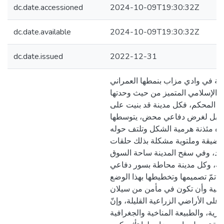
dc.date.accessioned
2024-10-09T19:30:32Z
dc.date.available
2024-10-09T19:30:32Z
dc.date.issued
2022-12-31
تيقة في وادي مزاب بنمطها العمراني
 الإسلامي المتميز من حيث وحدتها
ا المحكم، فكل مدينة قد بنيت على
لجبل لغرض دفاعي محض، يتوسطها
وه مئذنة هرمية الشكل وتلتف حوله
قة ضيقة وملتوية مشكلة بذلك حلقات
جد، وفي سفح المدينة ساحة السوق
ارية، وكل مدينة محاطة بسور دفاعي
قبة تمّ تصميمها وتخطيطها بهذا الوضع
فاعية وأن تكون في مأمن من سيلان
على الأراضي الزراعية القليلة، وإنّ
لفكرية، والطبيعة المناخية والجغرافية