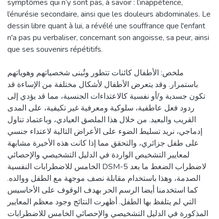
symptômes qui n’y sont pas, à savoir : l’inappétence,
l’énurésie secondaire, ainsi que les douleurs abdominales. Le
dessin libre quant à lui, a révélé une souffrance que l'enfant
n'a pas pu verbaliser, concernant son angoisse, sa peur, ainsi
que ses souvenirs répétitifs.
ملخص: الأطفال كائنات تتطور وتُبنى شخصياتهم وهوياتهم
باستمرار. وقد يتعرض الأطفال لأشكال مختلفة من الإساءة قد
تكون جسدية و/أو نفسية كالاعتداءات الجنسية، مما قد يؤدي إلى
ردود فعل عاطفية، سلوكية ومعرفية غير تكيفية، على المدى
القريب والبعيد. من خلال هذا الملصق العيادي، وباعتماد تناول
إدماجي، نريد تسليط الضوء على الأعراض التالية لاعتداء جنسي
على طفل جزائري، والتحقق مما إذا كانت هذه الأخيرة مشابهة
لمعايير التشخيص الواردة في الدليل التشخيصي والإحصائي
الخامس للاضطرابات النفسية DSM-5 لاضطراب الضغط ما بعد
الصدمة، وهذا باستخدام مقابلة نصف موجهة مع الطفل ووالده.
كما استخدمنا أيضا الرسم الحر بهدف الوقوف على الأحاسيس
التي لم يتلفظ بها الطفل. أظهرت النتائج وجود معظم المعايير
المذكورة في الدليل التشخيصي والإحصائي الخامس للاضطرابات