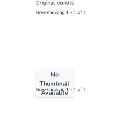
Original bundle
Now showing
1 - 1 of 1
No
License bundle
Thumbnail
Now showing
1 - 1 of 1
Available