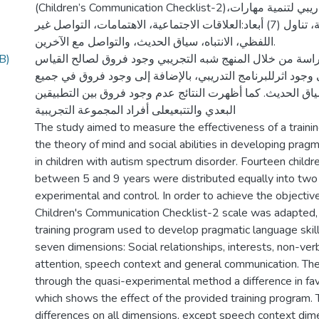
(Children’s Communication Checklist-2)،كما أستخدم برنامج تدريبي لتنمية مهارات
اللغة البراغماتية، تناول (7) أبعاد:العلاقات الاجتماعية، الاهتمامات، التواصل غير
اللفظي، الانتباه، سياق الحديث، والتواصل مع الآخرين.
B)
راسة من خلال المنهج شبه التجريبي وجود فروق لصالح القياس
وجود اثرللبرنامج التدريبي، بالإضافة إلى وجود فروق في جميع
 سیاق الحديث. كما أظهرت النتائج عدم وجود فروق بين التطبيقين
البعدي والتتبعيعلى أفراد المجموعة التجريبية
The study aimed to measure the effectiveness of a train
the theory of mind and social abilities in developing pragm
in children with autism spectrum disorder. Fourteen child
between 5 and 9 years were distributed equally into two
experimental and control. In order to achieve the objective
Children's Communication Checklist-2 scale was adapted, i
training program used to develop pragmatic language skill
seven dimensions: Social relationships, interests, non-ve
attention, speech context and general communication. The
through the quasi-experimental method a difference in fav
which shows the effect of the provided training program.
differences on all dimensions, except speech context dimen