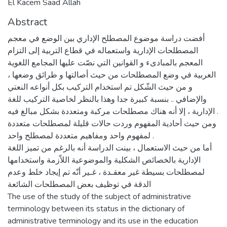
El Kacem Saad Allah
Abstract
أفضت دراسة موضوع المصطلح الإداري بين الوضع في معجم
المصطلحات الإدارية واستعماله في قطاع التربية إلى التزام
المعجم بالمبادىء و القوانين التي نصّت عليها المجامع اللغوية
العربية في وضع المصطلحات من حيث أصالتها و طرائق وضعها ،
و من حيث الشّكل تم استخدام التركيب بكل أنواعه النعتي
والإضافي .. بنسبة كبيرة جدا وهذا بالنظر لخاصية التركيب للغة
الإدارية ، إلا أنه هناك مصطلحات مركبة ومتعددة بشكل مبالغ فيه .
ومن حيث أحادية المفهوم وردت حالات قليلة لمصطلحات متعددة
لمفهوم واحد ومفاهيم متعددة لمصطلح واحد .
أما من حيث الاستعمال ، بينت الدراسة أنه بالرغم من تميز اللغة
الإدارية بالخصائص الشكلية والموضوعية اللاّزمة واستخدامها
لمصطلحات بسيطة غير معقـدة ، غـير أنّه تم إيجاد خلط وعدم
الدقة في توظيف بعض المصطلحات الشائعة
The use of the study of the subject of administrative
terminology between its status in the dictionary of
administrative terminology and its use in the education