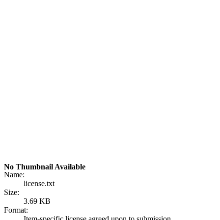
No Thumbnail Available
Name:
license.txt
Size:
3.69 KB
Format:
Item-specific license agreed upon to submission