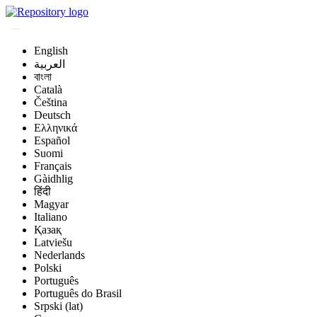
English
العربية
বাংলা
Català
Čeština
Deutsch
Ελληνικά
Español
Suomi
Français
Gàidhlig
हिंदी
Magyar
Italiano
Қазақ
Latviešu
Nederlands
Polski
Português
Português do Brasil
Srpski (lat)