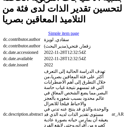
لتحسين تقدير الذات لدى فئة من
التلاميذ المعاقين بصريا
Simple item page
dc.contributor.author
سقادي, لويزة
dc.contributor.author
زقعار, فتحي(مدير البحث)
dc.date.accessioned
2022-11-28T12:32:54Z
dc.date.available
2022-11-28T12:32:54Z
dc.date.issued
2022
تهدف الدراسة الحالية إلى التعرف
أكثر على فئة المعاقين بصريا،من
خلال التطرق إلى أهم الاضطرابات
التي قد تمسهم نتيجة غياب حاسة
البصر.مما يضع الشخص المعاق في
عالم محدود بسبب شعوره بالعجز
والاحباط فيلجأ للانعزال
والوحدة،والذي قد ينتج عنه تدني في
dc.description.abstract
ar_AR
مستوى تقدير الذات لديه الذي قد
يعيقه أن يمارس حياته بصورة عادية
كغيره من أقرانه،وحتى لايقع الفرد