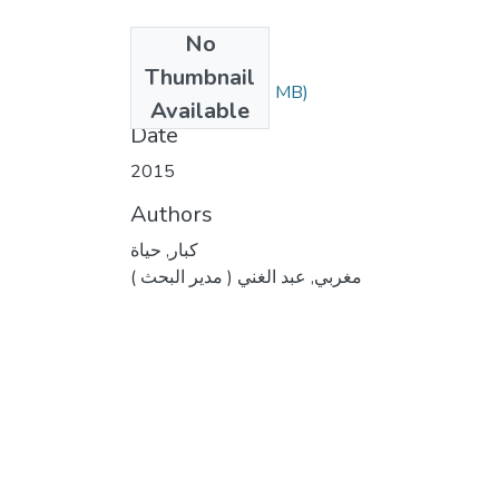
No
Files
Thumbnail
(5.13 MB)
كبار حياة.pdf
Available
Date
2015
Authors
كبار, حياة
مغربي, عبد الغني ( مدير البحث )