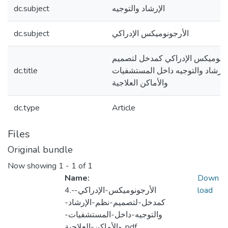
الإرشاد والتوجيه
dc.subject
الأرجونوميكس الإدراكي
dc.subject
جونوميكس الإدراكي كمدخل لتصميم
لإرشاد والتوجيه داخل المستشفيات
dc.title
والأماكن العلاجية
dc.type
Article
Files
Original bundle
Now showing
1 - 1 of 1
Name:
Down
load
4.-الأرجونوميكس-الإدراكي-
كمدخل-لتصميم-نظم-الإرشاد-
والتوجيه-داخل-المستشفيات-
والأماكن-العلاجية..pdf