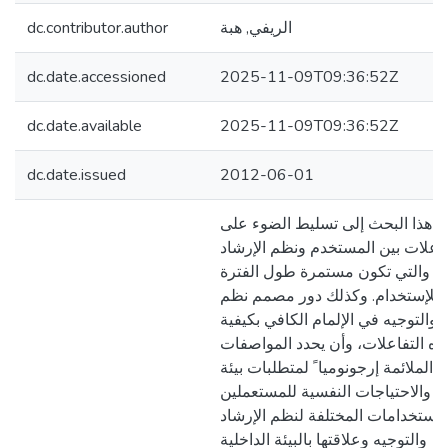
الريفي, هبة
dc.contributor.author
dc.date.accessioned
2025-11-09T09:36:52Z
dc.date.available
2025-11-09T09:36:52Z
dc.date.issued
2012-06-01
 هذا البحث إلى تسليط الضوء على
فاعلات بين المستخدم ونظم الإرشاد
يه والتي تكون مستمرة طول الفترة
ة للإستخدام. وكذلك دور مصمم نظم
د والتوجيه في الإلمام الكافي بكيفية
ه التفاعلات، وأن يحدد المواصفات
الملائمة إرجونوميا ً لمتطلبات بيئة
ل والاحتياجات النفسية للمستعملين
لاستخدامات المختلفة لنظم الإرشاد
والتوجيه وعلاقتها بالبيئة الداخلية