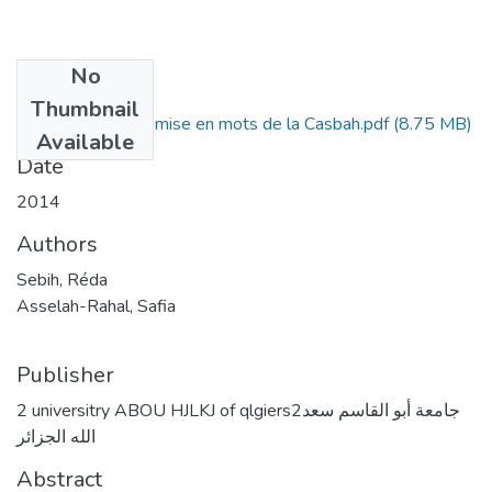
No
Files
Thumbnail
thèse Langues et mise en mots de la Casbah.pdf
(8.75 MB)
Available
Date
2014
Authors
Sebih, Réda
Asselah-Rahal, Safia
Publisher
2 universitry ABOU HJLKJ of qlgiers2جامعة أبو القاسم سعد
الله الجزائر
Abstract