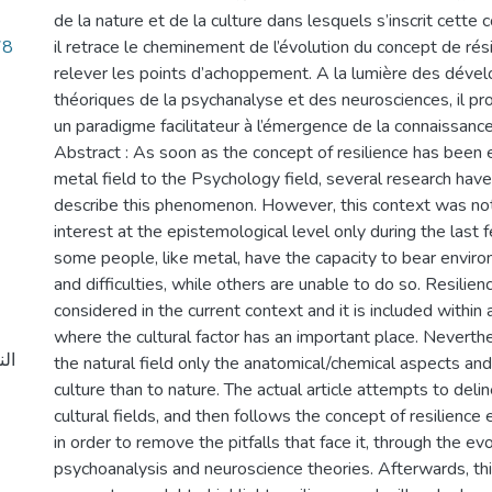
de la nature et de la culture dans lesquels s’inscrit cette c
78
il retrace le cheminement de l’évolution du concept de rés
relever les points d’achoppement. A la lumière des dév
théoriques de la psychanalyse et des neurosciences, il pr
un paradigme facilitateur à l’émergence de la connaissanc
Abstract : As soon as the concept of resilience has been
metal field to the Psychology field, several research ha
describe this phenomenon. However, this context was not
interest at the epistemological level only during the last 
some people, like metal, have the capacity to bear envir
and difficulties, while others are unable to do so. Resilienc
considered in the current context and it is included withi
where the cultural factor has an important place. Neverthel
ال
the natural field only the anatomical/chemical aspects and 
culture than to nature. The actual article attempts to deli
cultural fields, and then follows the concept of resilience 
in order to remove the pitfalls that face it, through the evo
psychoanalysis and neuroscience theories. Afterwards, this