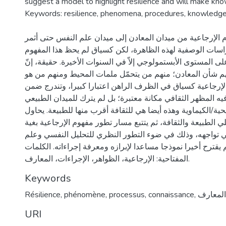
suggest a model to highlight resilience and will make kno
Keywords: resilience, phenomena, procedures, knowledge
م الإرجاعية من ميدان المعادن إلى ميدان علم النفس حتى أثمر
راسات الوصفية لهذه الظاهرة، لكن كسياق لم يحظ هذا المفهوم
ى المستوى الأبستمولوجي إلاّ في السنوات الأخيرة. حقيقة، إنّ
 شأن المعادن؛ منهم من يتحمّل ملمات المحيط ومنهم من هو
لإرجاعية كسياق في الظرف الراهن اعتبارا كبيرا، وتندرج ضمن
 المظهر الثقافي مكانة معتبرة؛ بل لم يترك للميدان الطبيعي
ة/الكيماوية وهذه أيضا هي للثقافة أقرب منها للطبيعة. يحاول
ي الطبيعة والثقافة، ثم يتتبع مسار تطور مفهوم الإرجاعية بغية
لتي تواجهه، وذلك في ضوء التطور النظري للتحليل النفسي وعلم
يقترح أخيرا نموذجا مساعدا لإبرازه ومعرفة إجراءاته. الكلمات
المفتاحية: الإرجاعية، الظواهر، الإجراءات، المعارف.
Keywords
Résilience
,
phénomène
,
processus
,
connaissance
,
المعارف
URI