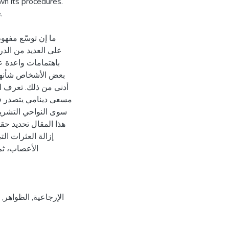
wn its procedures.
.
ما إن توسّع مفهو
على العديد من الد
باهتمامات واعدة عل
بعض الأشخاص شأنهم
أدنى من ذلك. تعرف ا
مسعى دينامي يتصدر فيه
سوى النواحي التشريحي
هذا المقال تحديد حقل
إزالة العثرات ا
الأعصاب، ثم 
,
الظواهر
,
الإرجاعية