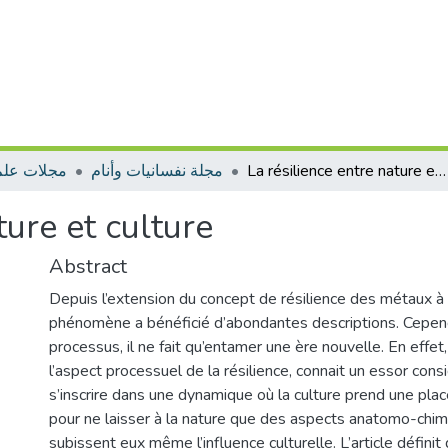
مجلات علم
مجلة نفسانيات وأنام
La résilience entre nature et culture
ture et culture
Abstract
Depuis l’extension du concept de résilience des métaux à 
phénomène a bénéficié d’abondantes descriptions. Cepend
processus, il ne fait qu’entamer une ère nouvelle. En effet
l’aspect processuel de la résilience, connait un essor con
s’inscrire dans une dynamique où la culture prend une pl
pour ne laisser à la nature que des aspects anatomo-chim
subissent eux même l’influence culturelle. L’article défini