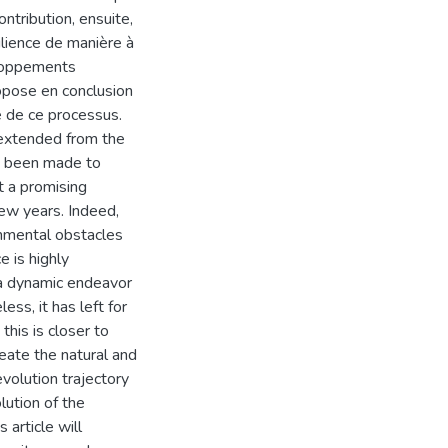
ontribution, ensuite,
ilience de manière à
eloppements
opose en conclusion
e de ce processus.
 extended from the
ve been made to
 a promising
few years. Indeed,
onmental obstacles
e is highly
n a dynamic endeavor
ess, it has left for
this is closer to
neate the natural and
evolution trajectory
lution of the
 article will