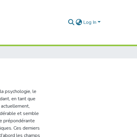
Log In
la psychologie, le
ant, en tant que
, actuellement,
sidérable et semble
ace prépondérante
iques. Ces derniers
t d’abord les champs