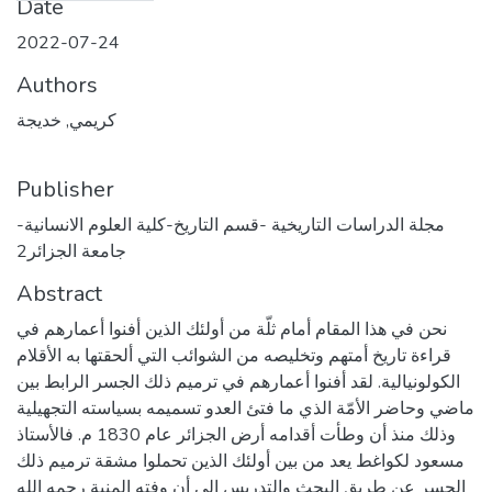
Date
2022-07-24
Authors
كريمي, خديجة
Publisher
مجلة الدراسات التاريخية -قسم التاريخ-كلية العلوم الانسانية-
جامعة الجزائر2
Abstract
نحن في هذا المقام أمام ثلّة من أولئك الذين أفنوا أعمارهم في
قراءة تاريخ أمتهم وتخليصه من الشوائب التي ألحقتها به الأقلام
الكولونيالية. لقد أفنوا أعمارهم في ترميم ذلك الجسر الرابط بين
ماضي وحاضر الأمّة الذي ما فتئ العدو تسميمه بسياسته التجهيلية
وذلك منذ أن وطأت أقدامه أرض الجزائر عام 1830 م. فالأستاذ
مسعود لكواغط يعد من بين أولئك الذين تحملوا مشقة ترميم ذلك
الجسر عن طريق البحث والتدريس إلى أن وفته المنية رحمه الله