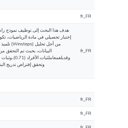
fr_FR
هدف هذا البحث إلى توظيف نموذج راش 
تلميذ و
fr_FR
fr_FR
fr_FR
fr_FR