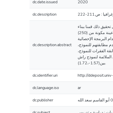
dc.date.issued
2020
افيا : ص.211-222
dc.description
حقيق ذلك قمنا ببناء
إختبار تحصيلي في مادة الرياضيات، تكون من 20 بند من الإختيار من المتعدد بثلاثة بدائل، بحث تم تطبيقه على عينة مكونة من (250)
ية (Winsteps) من أجل تحليل
 الإختبار التحصيلي لإفتراضات النموذج، تم حذف (02) أفراد لعدم مطابقتهم للنموذج،
dc.description.abstract
ية البعد، ومطابقة الفقرات للنموذج،
20) مفردة ضمن قيمة إحصائي الملائمة لنموذج راش
بين(1.57-،1.72).
dc.identifier.uri
http://ddeposit.un
dc.language.iso
ar
dc.publisher
يات : دراسة و تدريس
dc.subject