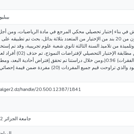
بيبليوغر
في بناء إختبار تحصيلي محكي المرجع في مادة الرياضيات، ومن أجل ت
تلميذة من تلاميذ السنة الثالثة ثانوي شعبة علوم تجريبية، وقد تم إستخدام البرمجة الإحصائ
البيانات، بحيث تم التحقق من مطابقة
وقدبلغمعاملثبات الأفراد (0.71)،وثبات الفقرات) 0.96(،ومن خلال دراستنا تم تحقق إفتراض أحاد
وتحقق إفتراض تدريج البنود والذي تراوحت قيم جميع المفردات (
iv-alger2.dz/handle/20.500.12387/1841
جامعة الجزائر 02 أبو القاسم سعد الله
الرياض