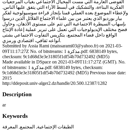
الفوضى العارمة التي مست المخيال الاجتماعي بغياب المرجعيات
الفكرية البناءة، والتشكيك في أبسط الآراء التي يتفق عليها الناس.
ولإعطاء الموضوع بعده العملي قمنا بإنجاز قراءة سوسيولوجية لفكر
بيار بورديو الذي يعتبر من بين علماء الاجتماع القلائل الذين درسوا
بإسهاب السيطرة الاجتماعية التي تتم على مستوى الأذهان، وحاول
فضح مختلف الإيديولوجيات التي تعمل على تبرير عملية إعادة الإنتاج
الواقع داخل فضاء المجتمع، بتكريس التفاوت الاجتماعي بشتى
أنواعه ثقافي، اقتصادي ورمزي.
Submitted by Assia Rami (maissarami03@yahoo.fr) on 2021-03-
09T11:17:27Z No. of bitstreams: 1 مذكرة.pdf: 6838149 bytes,
checksum: 9c1d68d3e3e31805f1df54b70d732492 (MD5)
Made available in DSpace on 2021-03-09T11:17:27Z (GMT). No.
of bitstreams: 1 مذكرة.pdf: 6838149 bytes, checksum:
9c1d68d3e3e31805f1df54b70d732492 (MD5) Previous issue date:
2015
http://ddeposit.univ-alger2.dz/handle/20.500.12387/1282
Description
ar
Keywords
الطبقات الإجتماعية
,
المجتمع
,
المعرفة