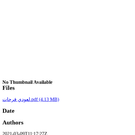
No Thumbnail Available
Files
(4.13 MB)
لعودي فرحات.pdf
Date
Authors
2021-03-09T11:17:27Z