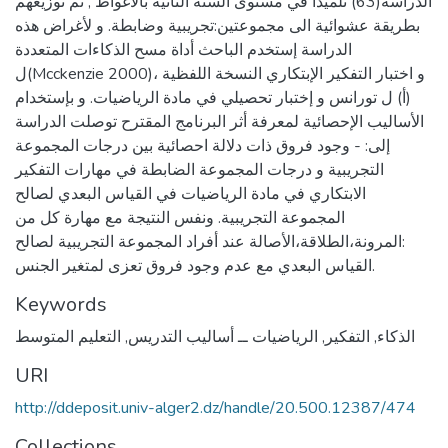
الدراسة(63) تلميذا في مستوى السنة الثانية بالأغواط , تم توزيعهم
بطريقة عشوائية الى مجموعتين:تجريبية وضابطة. و لأغراض هذه
الدراسة إستخدم الباحث أداة مسح الذكاءات المتعددة
ل(Mcckenzie 2000)، و اختبار التفكير الإبتكاري النسخة اللفظية
(أ) ل تورانس و إختبار تحصيلي في مادة الرياضيات. و بإستخدام
الأساليب الإحصائية لمعرفة أثر البرنامج المقترح توصلت الدراسة
إلى: - وجود فروق ذات دلالة احصائية بين درجات المجموعة
التجريبية و درجات المجموعة الضابطة في مهارات التفكير
الابتكاري في مادة الرياضيات في القياس البعدي لصالح
المجموعة التجريبية. ونفس النتيجة مع مهارة كل من
:المرونة،الطلاقة،الأصالة عند أفراد المجموعة التجريبية لصالح
القياس البعدي مع عدم وجود فروق تعزى لمتغير الجنس.
Keywords
الذكاء
,
التفكير
,
الرياضيات ــ أساليب التدريس
,
التعليم المتوسط
URI
http://ddeposit.univ-alger2.dz/handle/20.500.12387/474
Collections