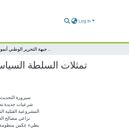
Log In
تمثلات السلطة السياسية بين رهانات تحديث البنى والمشاركةحزب جبهة التحرير الوطني أنموذجا
تمثلات السلطة السياس
سيرورة التحديث ا
شرعيات جديدة تضاف
المشروعية القبَلية ال
تراعي مصالح الج
بطيء عكس منظومة القي