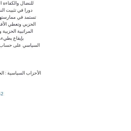
للنضال والكفاءة ا
دورا في تثبيت ال
تستمد في ممارستها 
الحزبي وتعطي الأف
المراتبية الحزبية
بإيقاع بطيء،
السياسي على حساب اح
الأحزاب السياسية : الج
52