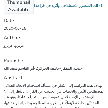
Thumbnail
المنظور الاصطلاحي وأثره في قراءة القرآن عند الحداثيّين.pdf
(1
Available
MB)
Date
2020-06-25
Authors
عزيزو, عزيزو
Publisher
مجلة المفكر-جامعة الجزائر2-أبو القاسم سعد الله-
Abstract
تهدف هذه الدراسة إلى النّظر في مسألة استخدام الإتجاه الحداثي
لمصطلحي النّص والخطاب في الحديث عن القرآن، بالنّظر إلى أنّ
الإستخدام الإصطلاحي عموما ليس استخداما عاديّا، وهو عند
الحداثيّين خاصّة لاينفكّ عن طريقة المعالجة وخلفياتها واهدافها،