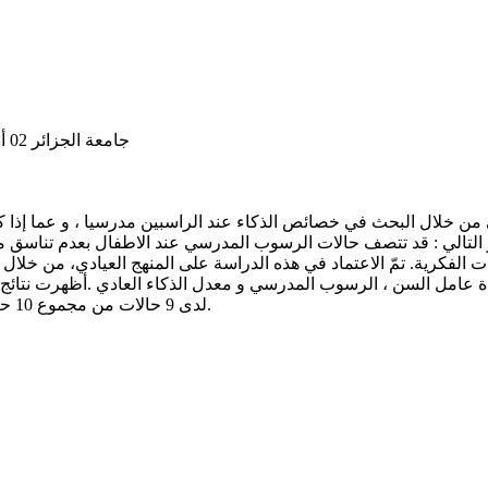
University of Algiers 2 Abou El Kacem Saadallah جامعة الجزائر 02 أبو القاسم سعد الله
ي من خلال البحث في خصائص الذكاء عند الراسبين مدرسيا ، و عما إذ
 التالي : قد تتصف حالات الرسوب المدرسي عند الاطفال بعدم تناسق
ة عامل السن ، الرسوب المدرسي و معدل الذكاء العادي .أظهرت نتائج
لدى 9 حالات من مجموع 10 حالات للرسوب المدرسي إضافة لمشاكل هامة في القدرة على الترميز.