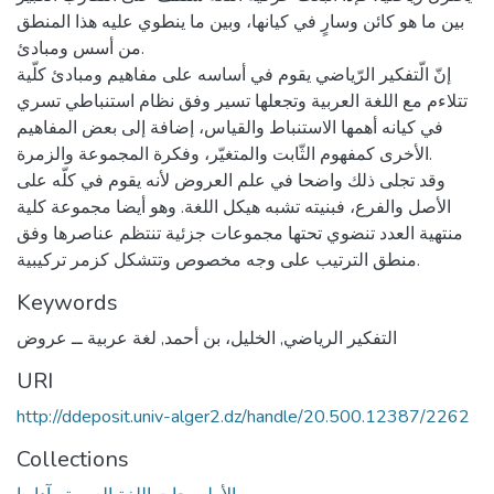
بين ما هو كائن وسارٍ في كيانها، وبين ما ينطوي عليه هذا المنطق
من أسس ومبادئ.
إنّ الّتفكير الرّياضي يقوم في أساسه على مفاهيم ومبادئ كلّية
تتلاءم مع اللغة العربية وتجعلها تسير وفق نظام استنباطي تسري
في كيانه أهمها الاستنباط والقياس، إضافة إلى بعض المفاهيم
الأخرى كمفهوم الثّابت والمتغيّر، وفكرة المجموعة والزمرة.
وقد تجلى ذلك واضحا في علم العروض لأنه يقوم في كلّه على
الأصل والفرع، فبنيته تشبه هيكل اللغة. وهو أيضا مجموعة كلية
منتهية العدد تنضوي تحتها مجموعات جزئية تنتظم عناصرها وفق
منطق الترتيب على وجه مخصوص وتتشكل كزمر تركيبية.
Keywords
التفكير الرياضي
,
الخليل، بن أحمد
,
لغة عربية ــ عروض
URI
http://ddeposit.univ-alger2.dz/handle/20.500.12387/2262
Collections