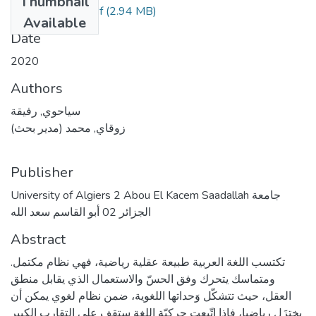
Thumbnail
(2.94 MB)
الأطروحة معدلة.pdf
Available
Date
2020
Authors
سياحوي, رفيقة
زوقاي, محمد (مدير بحث)
Publisher
University of Algiers 2 Abou El Kacem Saadallah جامعة
الجزائر 02 أبو القاسم سعد الله
Abstract
.تكتسب اللغة العربية طبيعة عقلية رياضية، فهي نظام مكتمل
ومتماسك يتحرك وفق الحسّ والاستعمال الذي يقابل منطق
العقل، حيث تتشكّل وَحداتها اللغوية، ضمن نظام لغوي يمكن أن
يختزَل رياضيا، فإذا اتّبعت حركيّة اللغة ستقف على التقارب الكبير