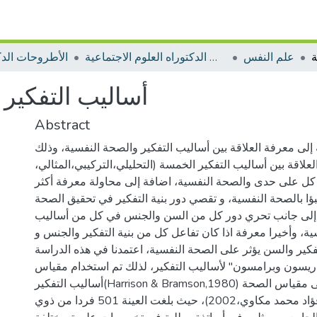
علم النفس
الأطروحات الدكتوراه العلوم الاجتماعية
الأطروحات الدك
أساليب التفكير 
Abstract
لى معرفة العلاقة بين أساليب التفكير والصحة النفسية، وذلك
لاقة بين أساليب التفكير الخمسة (التحليلي،التركيبي،المثالي،
 كل على حدى والصحة النفسية، اضافة إلى محاولة معرفة أكثر
بؤا بالصحة النفسية، و تقصي دور بنية التفكير في تحقيق الصحة
، إلى جانب تحري دور كل من السن والجنس في كل من أساليب
ية، وأخيرا معرفة اذا كان تفاعل كل من بنية التفكير والجنس و
فكير والسن يؤثر على الصحة النفسية، اعتمدنا في هذه الدراسة
ريسون وبرامسون" لأساليب التفكير، لذلك تم استخدام مقياس
أساليب التفكير(Harrison & Bramson,1980) كما تم الاعتماد على مقياس الصحة
النفسية (صالح فؤاد محمد مكاوي،2002)، حيث بلغت العينة 501 فردا من ذوي