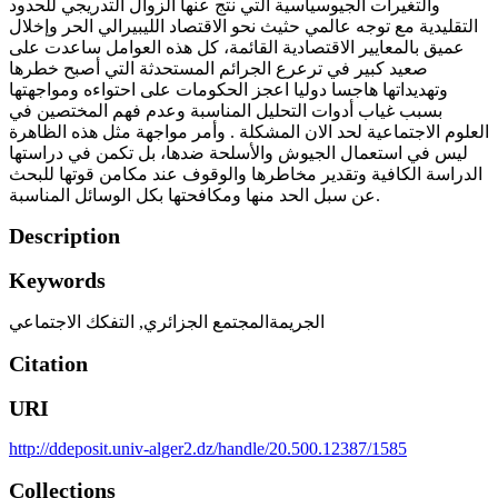
والتغيرات الجيوسياسية التي نتج عنها الزوال التدريجي للحدود
التقليدية مع توجه عالمي حثيث نحو الاقتصاد الليبيرالي الحر وإخلال
عميق بالمعايير الاقتصادية القائمة، كل هذه العوامل ساعدت على
صعيد كبير في ترعرع الجرائم المستحدثة التي أصبح خطرها
وتهديداتها هاجسا دوليا اعجز الحكومات على احتواءه ومواجهتها
بسبب غياب أدوات التحليل المناسبة وعدم فهم المختصين في
العلوم الاجتماعية لحد الان المشكلة . وأمر مواجهة مثل هذه الظاهرة
ليس في استعمال الجيوش والأسلحة ضدها، بل تكمن في دراستها
الدراسة الكافية وتقدير مخاطرها والوقوف عند مكامن قوتها للبحث
عن سبل الحد منها ومكافحتها بكل الوسائل المناسبة.
Description
Keywords
الجريمةالمجتمع الجزائري
,
التفكك الاجتماعي
Citation
URI
http://ddeposit.univ-alger2.dz/handle/20.500.12387/1585
Collections