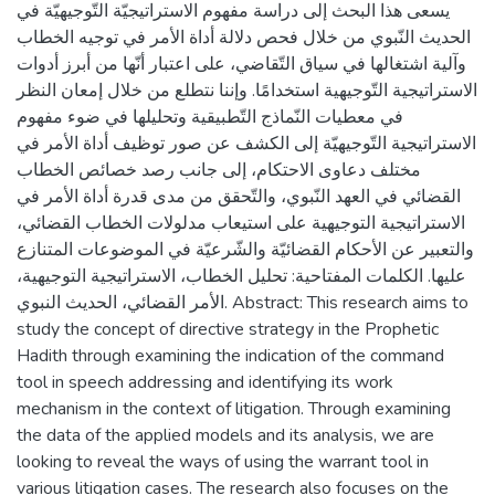
يسعى هذا البحث إلى دراسة مفهوم الاستراتيجيّة التّوجيهيّة في
الحديث النّبوي من خلال فحص دلالة أداة الأمر في توجيه الخطاب
وآلية اشتغالها في سياق التّقاضي، على اعتبار أنّها من أبرز أدوات
الاستراتيجية التّوجيهية استخدامًا. وإننا نتطلع من خلال إمعان النظر
في معطيات النّماذج التّطبيقية وتحليلها في ضوء مفهوم
الاستراتيجية التّوجيهيّة إلى الكشف عن صور توظيف أداة الأمر في
مختلف دعاوى الاحتكام، إلى جانب رصد خصائص الخطاب
القضائي في العهد النّبوي، والتّحقق من مدى قدرة أداة الأمر في
الاستراتيجية التوجيهية على استيعاب مدلولات الخطاب القضائي،
والتعبير عن الأحكام القضائيّة والشّرعيّة في الموضوعات المتنازع
عليها. الكلمات المفتاحية: تحليل الخطاب، الاستراتيجية التوجيهية،
الأمر القضائي، الحديث النبوي. Abstract: This research aims to
study the concept of directive strategy in the Prophetic
Hadith through examining the indication of the command
tool in speech addressing and identifying its work
mechanism in the context of litigation. Through examining
the data of the applied models and its analysis, we are
looking to reveal the ways of using the warrant tool in
various litigation cases. The research also focuses on the