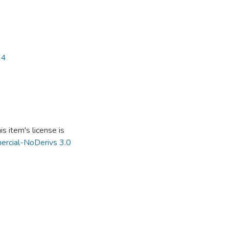
64
s item's license is
ercial-NoDerivs 3.0