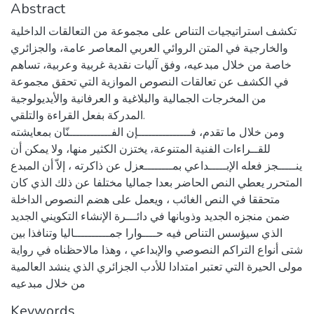
Abstract
تكشف استراتيجيات التناص على مجموعة من التعالقات الداخلية
والخارجية في المتن الروائي العربي المعاصر عامة، والجزائري
خاصة من خلال مبدعيه، وفق آليات نقدية غربية وعربية، تساهم
في الكشف عن تعالقات النصوص الموازية التي تحقق مجموعة
من المخرجات الجمالية والبلاغية و العرفانية والأيديولوجية
المدركة بفعل القراءة والتلقي.
ومن خلال ما تقدم، فـــــــــــــــإن الفــــــــــــنّان بمعايشته
للقــراءات الفنية المتنوعة، يختزن الكثير منها، ولا يمكن أن
ينـــــجز فعله الإبـــــداعي بمــــــــعزل عن ذاكرته ، إلاّ أن المبدع
المتحرر يعطي النص الحاضر بعدا جماليا مختلفا عن ذلك الذي كان
متحققا في النص الغائب ، ويعمل على هضم النصوص الداخلة
ضمن منجزه الجديد وذوبانها في دائـــرة الإنشاء التكويني الجديد
الذي سيؤسس التناص فيه حــــوارا جمــــــــــاليا وتنافذا بين
شتى أنواع التراكم النصوصي والإبداعي ، وهذا مالاحظناه في رواية
مولى الحيرة التي تعتبر امتدادا للأدب الجزائري الذي ينشد العالمية
من خلال مبدعيه
Keywords