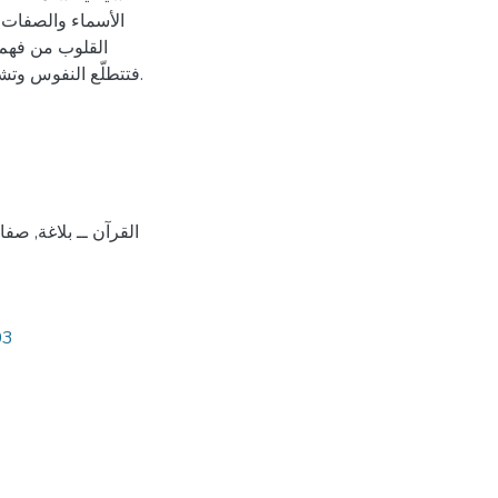
الأسماء والصفات ذا
القلوب من فهم 
فتتطلّع النفوس وتشرئب الأفئدة إلى لمس نكت البيان في مثل هذه الآي من القُرَان.
القرآن ــ بلاغة
,
صفات
03