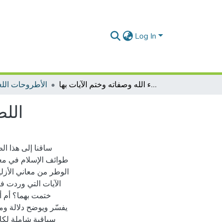
Log In
اللطائف البيانية في إقتران أسماء الله وصفاته وختم الآيات بها
الأطروحات اللغة
اللط
ساقنا إلى هذا ا
طوائف الإسلام في معر
الوطر من معاني الأزلي
الآيات التي وردت في
ختمت بهما؟ أم أ
يفسّر ويوضح دلالة وم
سياقية شاملة لكل