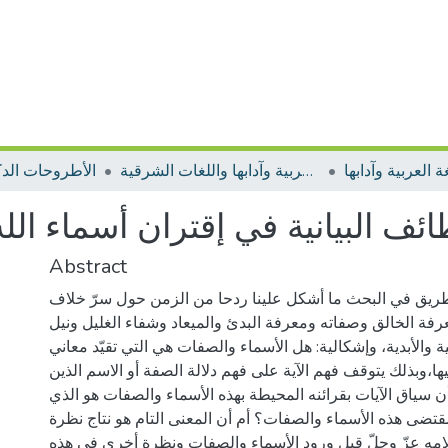
 العربية وآدابها
الأطروحات اللغة العربية وآدابها واللغات الشرقية
الأطروحات الدك
ائف البيانية في إقتران أسماء الل
Abstract
لطريق في البحث ما أشكل علينا ردحا من الزمن حول سرّ خلاف
فة الخالق وصفاته ومعرفة البدئ والميعاد وشفاء الغليل ونيل
ة والأبدية، وإشكالية: هل الأسماء والصفات هي التي تقيّد معاني
ها،وبذلك يتوقف فهم الآية على فهم دلالة الصفة أو الاسم الذين
ن سياق الآيات بقرائنه المحيطة بهذه الأسماء والصفات هو الذي
قتضى هذه الأسماء والصفات؟ أم أن المعنى التام هو نتاج نظرة
امه عزّ وجلّ قبل ورود الأسماء والصفات ونظرة أخرى في هذه