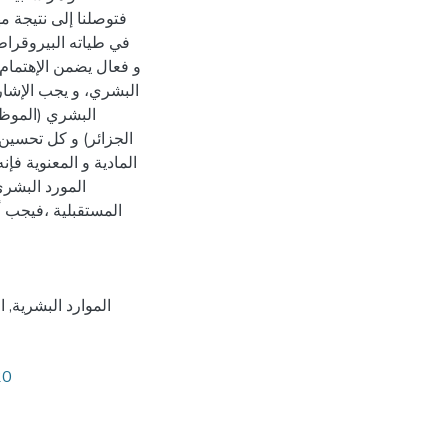
فتوصلنا إلى نتيجة 
في طياته البيروقراطي
و فعال يضمن الإهتمام ب
البشري، و يجب الإشارة
البشري (الموظف
الجزائر) و كل تحسين 
المادية و المعنوية فإن
المورد البشري
المستقبلية ،فيجب أ
الموارد البشرية
,
ا
20