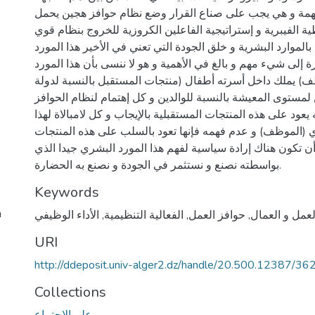
مهمة و هي يجب على صناع القرار وضع نظام حوافز هجين يحمل
ة الفيبرية و إستراتيجية الفاعلين الكروزية للخروج بنظام قوي
الموارد البشرية و خلق الجودة التي تعني في الأخير هذا المورد
 إلى شيء مهم و بالغ في الأهمية و هو لا ننسى بأن هذا المورد
) يملك داخل أسرته أطفال (منتجات المستقبل بالنسبة لدولة
لمستوى المعيشة بالنسبة للوالدين و كل إهتمام لنظام الحوافز
ه يعود على هذه المنتجات المستقبلية بالإيجاب و كل لامبالاة لهذا
 (الموظف) و عدم فهمه فإنها تعود بالسلب على هذه المنتجات
ن تكون هناك إرادة سياسية لفهم هذا المورد البشري جيدا الذي
بواسطته نصنع و نستثمر في الجودة و نصنع به الحضارة.
Keywords
h
لعمل و العمال
,
حوافز العمل
,
الفعالية التنظيمية
,
الأداء الوظيفي
URI
http://ddeposit.univ-alger2.dz/handle/20.500.12387/36
Collections