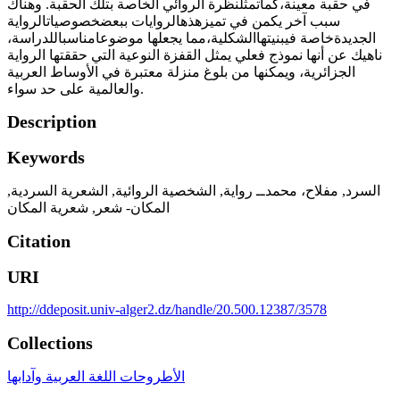
في حقبة معينة،كماتمثلنظرة الروائي الخاصة بتلك الحقبة. وهناك
سبب آخر يكمن في تميزهذهالروايات ببعضخصوصياتالرواية
الجديدةخاصة فيبنيتهاالشكلية،مما يجعلها موضوعامناسباللدراسة،
ناهيك عن أنها نموذج فعلي يمثل القفزة النوعية التي حققتها الرواية
الجزائرية، ويمكنها من بلوغ منزلة معتبرة في الأوساط العربية
والعالمية على حد سواء.
Description
Keywords
السرد
,
مفلاح، محمدــ رواية
,
الشخصية الروائية
,
الشعرية السردية
,
المكان- شعر
,
شعرية المكان
Citation
URI
http://ddeposit.univ-alger2.dz/handle/20.500.12387/3578
Collections
الأطروحات اللغة العربية وآدابها