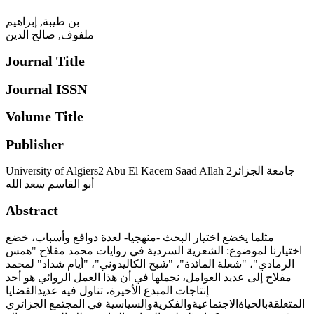
بن طيبة, إبراهيم
ملفوف, صالح الدين
Journal Title
Journal ISSN
Volume Title
Publisher
University of Algiers2 Abu El Kacem Saad Allah جامعة الجزائر2
أبو القاسم سعد الله
Abstract
مثلما يخضع اختيار البحث -منهجيا- لعدة دوافع وأسباب، خضع
اختيارنا لموضوع: الشعرية السردية في روايات محمد مفلاح "همس
الرمادي"، "شعلة المائدة"، "شبح الكاليدوني"، "أيام شداد" لمحمد
مفلاح إلى عديد العوامل، نجملها في أن هذا العمل الروائي هو أحد
إنتاجات المبدع الأخيرة، تناول فيه عديدالقضايا
المتعلقةبالحياةالاجتماعيةوالفكريةوالسياسية في المجتمع الجزائري