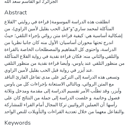
الجزائر2 أبو القاسم سعد الله
Abstract
انطلقت هذه الدراسة الموسومة( قراءة في روايتي "القلاع
المتآكلة لمحمد ساري"و"قبل الحب بقليل لأمين الزاوي)، من
إشكالية أساسية هي: كيفية قراءة متن روائي بإجراء التلقي؛ حيثُ
اندرج تحتها محوران أساسيان: الأول منه كان جانبا نظريا من
الدراسة، واحتوى كل المفاهيم والمصطلحات الخاصة بالقراءة
والتلقي.والثاني منه: فكان قراءة نقدية في رواية القلاع المتآكلة
من منظور التلقي عند ياوس، وأيضا قراءة نقدية من منظور التلقي
عند آيزر في رواية قبل الحب بقليل لأمين الزاوي.
وتسعى هذه الدراسة إلى التركيز على مدى تفاعل القارئ الناقد
مع المتن الروائي، وبالتالي الاستعانة بإجراءات كل من ياوس
وآيزر، وقد تطلّب الأمر تقسيم الدراسة إلى مقدمة ومدخل وثلاثة
فصول وخاتمة. و خلصت الدراسة إلى جملة من النتائج كان على
رأسها: أن العملين الروائيين تركا المجال أمام القراء للمشاركة
والتفاعل معهما من خلال تعددية القراءات والتأويلات للنص الواحد.
Keywords