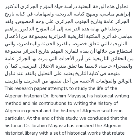
تحاول هذه الورقة البحثية دراسة حياة المؤرخ الجزائري الدكتور
إبراهيم مياسي، ومنهج كتابته التاريخية واسهاماته في كتابة تاريخ
الجزائر عامة وتاريخ الجنوب الجزائري على وجه الخصوص. ولقد
توصلنا في نهاية هذه الدراسة إلى أن المؤرخ الدكتور إبراهيم
مياسي قد أثرى المكتبة التاريخية الجزائرية بمجموعة من الأعمال
التاريخية التي تتعلق خصوصا بالفترة الحديثة والمعاصرة، والتي
استطاع من خلالها أن يقدم للقارئ المهتم بتاريخ الجزائر مجموعة
من الحقائق التاريخية عن أبرز الأحداث التي مرت بها الجزائر عامة
والصحراء خاصة، لاسيما بما تعلق بفترة الاحتلال الفرنسي. كما أن
منهجه في كتابة التاريخ يعتمد على التحليل والنقد عند تناول
الوثائق والمؤلفات الأجنبية من أجل تنقيتها من التحريف والتزييف.
This research paper attempts to study the life of the
Algerian historian Dr. Ibrahim Mayassi, his historical writing
method and his contributions to writing the history of
Algeria in general and the history of Algerian souther in
particular. At the end of this study, we concluded that the
historian Dr. Ibrahim Mayassi has enriched the Algerian
historical library with a set of historical works that relate