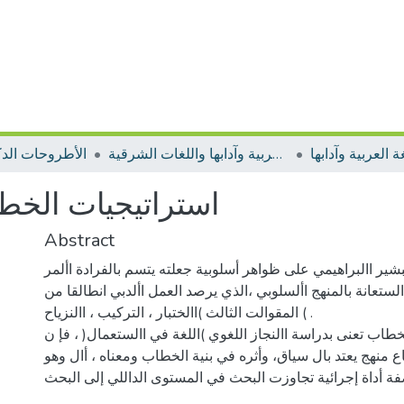
 العربية وآدابها
الأطروحات اللغة العربية وآدابها واللغات الشرقية
الأطروحات الدك
استراتيجيات الخط
Abstract
ير االبراهيمي على ظواهر أسلوبية جعلته يتسم بالفرادة األمر
لستعانة بالمنهج األسلوبي ،الذي يرصد العمل األدبي انطالقا من
المقوالت الثالث )االختبار ، التركيب ، االنزياح ( .
طاب تعنى بدراسة االنجاز اللغوي )اللغة في االستعمال( ، فإ ن
اع منهج يعتد بال سياق، وأثره في بنية الخطاب ومعناه ، أال وهو
صفة أداة إجرائية تجاوزت البحث في المستوى الداللي إلى البحث