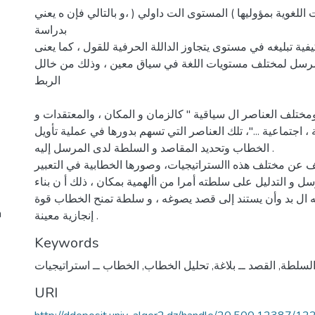
اللغوية بمؤوليها ) المستوى الت داولي ( ،و بالتالي فإن ه يعني
بدراسة
ة تبليغه في مستوى يتجاوز الداللة الحرفية للقول ، كما يعنى
مرسل لمختلف مستويات اللغة في سياق معين ، وذلك من خالل
الربط
 ومختلف العناصر ال سياقية " كالزمان و المكان ، والمعتقدات و
 اجتماعية ..."، تلك العناصر التي تسهم بدورها في عملية تأويل
الخطاب وتحديد المقاصد و السلطة لدى المرسل إليه .
 عن مختلف هذه االستراتيجيات، وصورها الخطابية في التعبير
 و التدليل على سلطته أمرا من األهمية بمكان ، ذلك أ ن بناء
ه ال بد وأن يستند إلى قصد يصوغه ، و سلطة تمنح الخطاب قوة
h
إنجازية معينة .
Keywords
لسلطة
,
القصد ــ بلاغة
,
تحليل الخطاب
,
الخطاب ــ استراتيجيات
URI