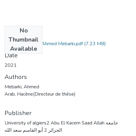
No
Files
Thumbnail
1 Thèse Docteur Ahmed Mebarki.pdf
(7.23 MB)
Available
Date
2021
Authors
Mebarki, Ahmed
Arab, Hacène(Directeur de thése)
Publisher
University of algiers2 Abu El Kacem Saad Allah جامعة
الجزائر 2 أبو القاسم سعد الله