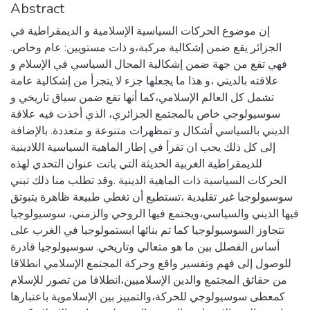
Abstract
إن موضوع الحركات السياسية الإسلامية و الديمقراطية في
الجزائر يقع ضمن إشكالية مركبة،و ذات مستويين: عام وخاص.
فهي تقع من جهة ضمن إشكالية المجال السياسي في الإسلام و
علاقته بالديني ،و هذا ما يجعلها جزء لا يتجزأ من إشكالية عامة
تشمل كل العالم الإسلامي،كما أنها تقع ضمن سياق تاريخي و
سوسيولوجي خاص بالمجتمع الجزائري، الذي أخذت فيه علاقة
الديني بالسياسي أشكال و تمظهرات متنوعة و متعددة. بالإضافة
إلى كل ذلك يجب ان تقرأ في إطار الماهية السياسية اللادينية
للديمقراطية الغربية الحديثة التي باتت عنوان التحدي لهذه
الحركات السياسية ذات الماهية الدينية .وقد تطلب منا ذلك تبني
سوسيولوجيا غير تقليدية ،تستطيع أن تغطي طبيعة ظاهرة يتبوتق
فيها الديني والسياسي،ويجتمع فيها الروحي والزمني، سوسيولوجيا
تتجاوز السوسيولوجيا كما تم بنائها ابستمولوجيا في الغرب على
أساس الفصلل بين ما هو متعالي وتاريخي. سوسيولوجيا قادرة
للوصول إلى فهم وتفسير واقع وحركة المجتمع الإسلامي انطلاقا
من حقائق المجتمع والدين الإسلاميين،انطلاقا من تصور للإسلام
كمعطى سوسيولوجي للحركة،والتمييز بين الإسلاموية باعتبارها