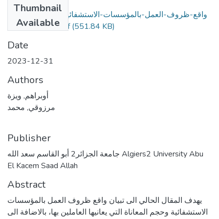
Thumbnail
واقع-ظروف-العمل-بالمؤسسات-الاستشفائية-ودور-الأرغنوميا-
Available
في-تحسينها (1).pdf
(551.84 KB)
Date
2023-12-31
Authors
أوبراهم, ويزة
مرزوقي, محمد
Publisher
جامعة الجزائر2 أبو القاسم سعد الله Algiers2 University Abu
El Kacem Saad Allah
Abstract
يهدف المقال الحالي الى تبيان واقع ظروف العمل بالمؤسسات
الاستشفائية وحجم المعاناة التي يعانيها العاملين بها، بالاضافة الى