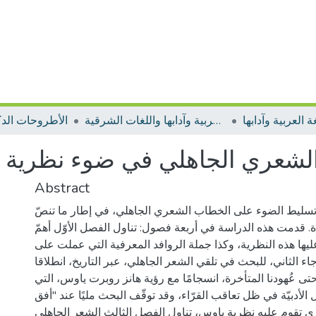
 العربية وآدابها
الأطروحات اللغة العربية وآدابها واللغات الشرقية
الأطروحات الدك
شعري الجاهلي في ضوء نظرية ال
Abstract
 تسليط الضوء على الخطاب الشعري الجاهلي، في إطار ما تنصّ
ة. قدمت هذه الدراسة في أربعة فصول: تناول الفصل الأوّل أهمّ
يها هذه النظرية، وكذا جملة الروافد المعرفية التي عملت على
ء الثاني، للبحث في تلقي الشعر الجاهلي، عبر التاريخ، انطلاقا
حتى عُهودنا المتأخرة، انسجامًا مع رؤية هانز روبرت ياوس، التي
 الأدبيّة في ظل تعاقب القرّاء، وقد توقّف البحث مليًا عند "أفق
ي تقوم عليه نظرية ياوس، تناول الفصل الثالث الشعر الجاهلي