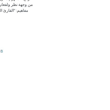
من وجهة نظر ولفغانغ 
مفاهيم: "القارئ ال
18