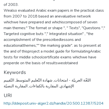
of 2003.
Wealso evaluated Arabic exam papers in the practical class
from 2007 to 2018 based an anevaluative network
whichwe have prepared and whichiscomposed of seven
main themes:" The format or shape ", " Texts", "Questions ","
Targeted cognitive buts "," Integrated situation" , "the
accomplishment of the prescribedlessons and
educationalthemes,"" the marking grade". as to present at
the and of thisproject a model guide for formulatingArabic
tests for middle schoolcertificate exams whichwe have
preperde on the basis of resultsweobtained
Keywords
اللغّة العربيّة - امتحانات
,
شهادة التّعليم المتوسط
,
التّقييم
الإشهادي
,
المقاربة بالكفاءات
,
المقاربة النصيّة
URI
http://ddeposit.univ-alger2.dz/handle/20.500.12387/5204