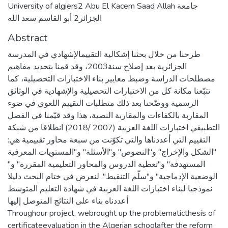
University of algiers2 Abu El Kacem Saad Allah جامعة
الجزائر2 أبو القاسم سعد الله
Abstract
طرحنا من خلال بحثنا إشكالية التقييمالإشهادي في المدرسة
الجزائرية بعد إصلاح سنة2003، وقد قمنا بتحديد مفاهيم
مصطلحات الدراسة وضبط معايير بناء الاختبارات التحصيلية، كما
تتبّعنا مكانة كل من الاختبارات التحصيلية والإشهادية في الوثائق
الرسمية ووضّحنا بعد ذلك متطلبات التقييم اللغوي في ضوء
المقاربة بالكفاءات والمقاربة النصية، هذا وقد قيّمنا في الفصل
التطبيقي اختبارات اللغة العربية (2007 /2018) انطلاقا من شبكة
التقييم التي أعددناها والتي تكوّنت من سبعة محاور تقييمية هي:
"الشكل والإخراج" و"النصوص" و"الأسئلة" و"المستويات المعرفية
المستهدفة" و"تغطية الدروس والمحاور التعليمية المقررة" و"
الوضعية الإدماجية" و"سلّم التنقيط". لنعرض في ختام البحث دليلا
نموذجيا لبناء اختبارات اللغة العربية في شهادة التعليم المتوسط
أعددناه بناء على النتائج المتوصل إليها
Throughour project, webrought up the problematicthesis of
certificateevaluation in the Algerian schoolafter the reform